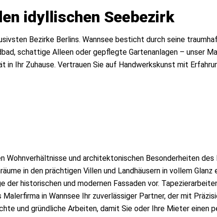
en idyllischen Seebezirk
usivsten Bezirke Berlins. Wannsee besticht durch seine traumh
ndbad, schattige Alleen oder gepflegte Gartenanlagen – unser Ma
t in Ihr Zuhause. Vertrauen Sie auf Handwerkskunst mit Erfahru
ven Wohnverhältnisse und architektonischen Besonderheiten des 
äume in den prächtigen Villen und Landhäusern in vollem Glanz e
 der historischen und modernen Fassaden vor. Tapezierarbeiten
alerfirma in Wannsee Ihr zuverlässiger Partner, der mit Präzis
e und gründliche Arbeiten, damit Sie oder Ihre Mieter einen 