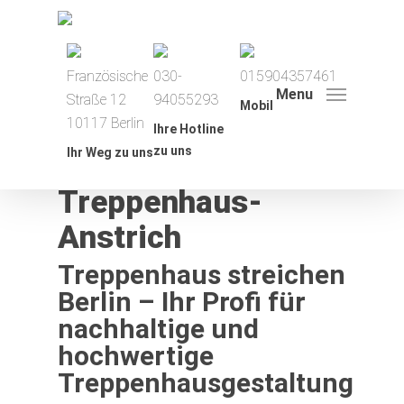
Französische
030-
015904357461
Treppenhaus
Menu
Straße 12
94055293
Mobil
streichen Berlin –
10117 Berlin
Ihre Hotline
zu uns
Ihr Weg zu uns
Professioneller
Treppenhaus-
Angebot einholen
Anstrich
Leistungen
Treppenhaus streichen
Referenzen
Berlin – Ihr Profi für
nachhaltige und
Farbkatalog
hochwertige
Blog
Treppenhausgestaltung