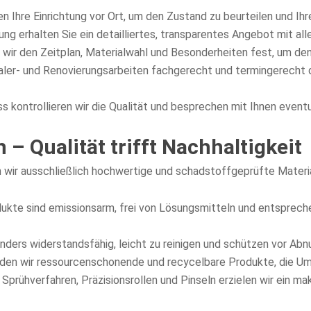
n Ihre Einrichtung vor Ort, um den Zustand zu beurteilen und I
ung erhalten Sie ein detailliertes, transparentes Angebot mit a
ir den Zeitplan, Materialwahl und Besonderheiten fest, um den
aler- und Renovierungsarbeiten fachgerecht und termingerecht
 kontrollieren wir die Qualität und besprechen mit Ihnen even
– Qualität trifft Nachhaltigkeit
n wir ausschließlich hochwertige und schadstoffgeprüfte Materia
ukte sind emissionsarm, frei von Lösungsmitteln und entsprech
ders widerstandsfähig, leicht zu reinigen und schützen vor Abn
en wir ressourcenschonende und recycelbare Produkte, die Um
prühverfahren, Präzisionsrollen und Pinseln erzielen wir ein m