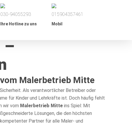
030-94055293
015904357461
Ihre Hotline zu uns
Mobil
 –
n
 vom Malerbetrieb Mitte
icherheit. Als verantwortlicher Betreiber oder
me für Kinder und Lehrkräfte ist. Doch häufig fehlt
en wir vom
Malerbetrieb Mitte
ins Spiel: Mit
ßgeschneiderte Lösungen, die den höchsten
kompetenter Partner für alle Maler- und