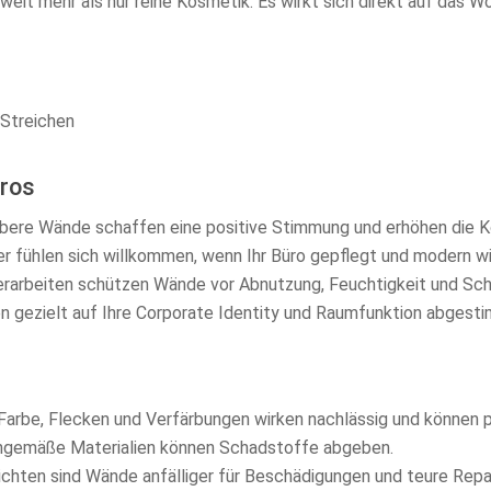
t weit mehr als nur reine Kosmetik. Es wirkt sich direkt auf das 
üros
ubere Wände schaffen eine positive Stimmung und erhöhen die K
 fühlen sich willkommen, wenn Ihr Büro gepflegt und modern wi
arbeiten schützen Wände vor Abnutzung, Feuchtigkeit und Sch
 gezielt auf Ihre Corporate Identity und Raumfunktion abgest
arbe, Flecken und Verfärbungen wirken nachlässig und können 
hgemäße Materialien können Schadstoffe abgeben.
hten sind Wände anfälliger für Beschädigungen und teure Repa