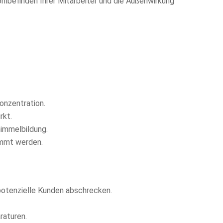
Wohlbefinden Ihrer Mitarbeiter und die Außenwirkung
onzentration.
rkt.
immelbildung.
immt werden.
potenzielle Kunden abschrecken.
raturen.