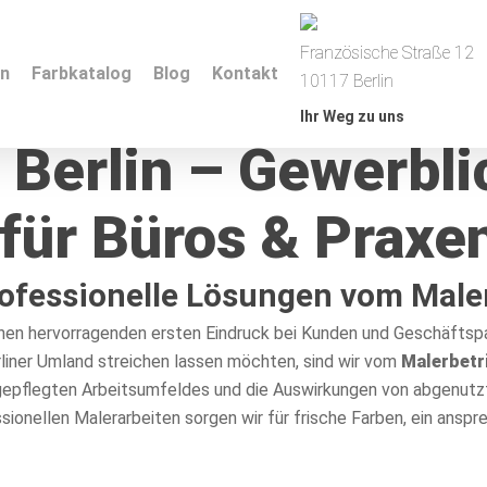
Französische Straße 12
en
Farbkatalog
Blog
Kontakt
10117 Berlin
Ihr Weg zu uns
 Berlin – Gewerbli
für Büros & Praxe
rofessionelle Lösungen vom Male
 einen hervorragenden ersten Eindruck bei Kunden und Geschäfts
erliner Umland streichen lassen möchten, sind wir vom
Malerbetr
epflegten Arbeitsumfeldes und die Auswirkungen von abgenutzt
ssionellen Malerarbeiten sorgen wir für frische Farben, ein ans