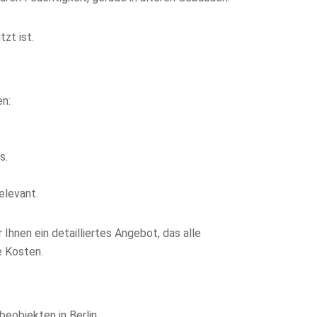
zt ist.
en:
s.
elevant.
Ihnen ein detailliertes Angebot, das alle
e Kosten.
objekten in Berlin.