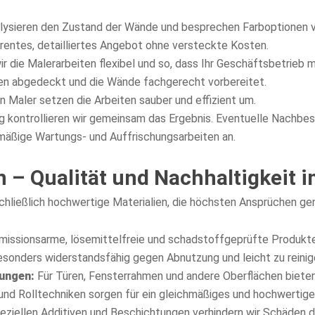
nalysieren den Zustand der Wände und besprechen Farboptionen v
arentes, detailliertes Angebot ohne versteckte Kosten.
r die Malerarbeiten flexibel und so, dass Ihr Geschäftsbetrieb m
n abgedeckt und die Wände fachgerecht vorbereitet.
 Maler setzen die Arbeiten sauber und effizient um.
g kontrollieren wir gemeinsam das Ergebnis. Eventuelle Nachbe
mäßige Wartungs- und Auffrischungsarbeiten an.
 – Qualität und Nachhaltigkeit 
schließlich hochwertige Materialien, die höchsten Ansprüchen ge
missionsarme, lösemittelfreie und schadstoffgeprüfte Produkte,
sonders widerstandsfähig gegen Abnutzung und leicht zu reinigen
ungen:
Für Türen, Fensterrahmen und andere Oberflächen biete
und Rolltechniken sorgen für ein gleichmäßiges und hochwertiges
eziellen Additiven und Beschichtungen verhindern wir Schäden d