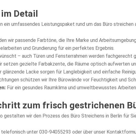
im Detail
hnen ein umfassendes Leistungspaket rund um das Büro streichen 
en wir passende Farbtöne, die Ihre Marke und Arbeitsumgebung 
elarbeiten und Grundierung für ein perfektes Ergebnis.
wünscht – auch Türen und Fensterrahmen werden fachgerecht g
r setzen gezielte Farbakzente, die Räume optisch aufwerten un
glänzende Lacke sorgen für Langlebigkeit und einfache Reinig
chtungen schützen wir Ihre Bürowände vor Feuchtigkeit und Sc
en:
Für ein gesundes Raumklima und umweltbewusstes Arbeiten
Schritt zum frisch gestrichenen B
o gestalten wir den Prozess des Büro Streichens in Berlin für Si
s telefonisch unter 030-94055293 oder über unser Kontaktformu