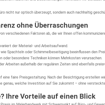
 Büro nicht nur optisch überzeugt, sondern auch nachhaltig geschüt
parenz ohne Überraschungen
 von verschiedenen Faktoren ab, die wir Ihnen offen kommunizier
ariiert der Material- und Arbeitsaufwand.
wie Spachteln oder Schimmelbeseitigung beeinflussen den Prei
n oder besondere Techniken können Mehrkosten verursachen.
r Arbeiten außerhalb der regulären Zeiten sind ebenfalls preisr
 eine faire Preisgestaltung. Nach der Besichtigung erstellen wir 
ie genau, welche Investition auf Sie zukommt – ohne versteckt
 Ihre Vorteile auf einen Blick
Praxis im Malerhandwerk mit Schwerpunkt auf Büro- und Gewerbe