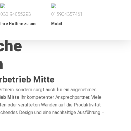
030-94055293
015904357461
Ihre Hotline zu uns
Mobil
che
n
rbetrieb Mitte
partnern, sondern sorgt auch für ein angenehmes
ieb Mitte
Ihr kompetenter Ansprechpartner. Viele
en oder veralteten Wänden auf die Produktivität
prechendes Design und eine nachhaltige Ausführung –