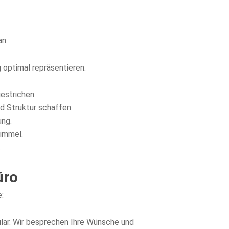
an:
optimal repräsentieren.
estrichen.
d Struktur schaffen.
ung.
himmel.
.
üro
e:
lar. Wir besprechen Ihre Wünsche und