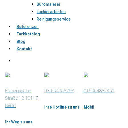
Büromalerei
Lackierarbeiten
Reinigungsservice
Referenzen
Farbkatalog
Blog
Kontakt
Französische
030-94055293
015904357461
Straße 12 10117
Berlin
Ihre Hotline zu uns
Mobil
Ihr Weg zu uns