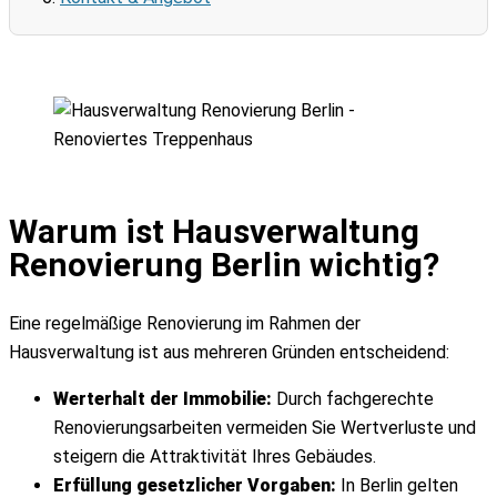
Böden
Laminat verlegen
Parkett verlegen
Fußbodenarbeiten
Gewerbe & Spezial
Büro streichen
Gewerbekunden Sanierung
Warum ist Hausverwaltung
Gastronomie Renovierung
Renovierung Berlin wichtig?
Kita & Schule Renovierung
Hausverwaltung Renovierung
Industrie & Hallen
Eine regelmäßige Renovierung im Rahmen der
Kanzlei Renovierung
Hausverwaltung ist aus mehreren Gründen entscheidend:
Büromalerei
Werterhalt der Immobilie:
Durch fachgerechte
Lackierarbeiten
Renovierungsarbeiten vermeiden Sie Wertverluste und
Reinigungsservice
steigern die Attraktivität Ihres Gebäudes.
Referenzen
Erfüllung gesetzlicher Vorgaben:
In Berlin gelten
Farbkatalog