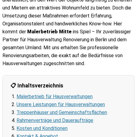
Fassadenanstrich
und Mietern ein attraktives Wohnumfeld zu bieten. Doch die
Fassadensanierung
Umsetzung dieser Maßnahmen erfordert Erfahrung,
Metallbeschichtung
Organisationstalent und handwerkliches Know-how. Hier
Fassade dämmen Altbau
kommt der
Malerbetrieb Mitte
ins Spiel – Ihr zuverlässiger
Fassadenarbeiten
Partner für Hausverwaltung Renovierung in Berlin und dem
Graffitientfernung
gesamten Umland. Mit uns erhalten Sie professionelle
Wärmedämmung (WDVS)
Renovierungsarbeiten, die exakt auf die Bedürfnisse von
Renovierung & Sanierung
Hausverwaltungen zugeschnitten sind.
Treppenhaus streichen
Wasserschaden Sanierung
Altbausanierung
📋 Inhaltsverzeichnis
Wohnungsrenovierung
Malerbetrieb für Hausverwaltungen
Wohnungsübergabe
Unsere Leistungen für Hausverwaltungen
Schönheitsreparaturen
Treppenhäuser und Gemeinschaftsflächen
Schimmelbeseitigung
Rahmenverträge und Daueraufträge
Treppenhaussanierung
Kosten und Konditionen
Bodenbeschichtung
Kontakt & Angebot
Denkmalschutz Sanierung