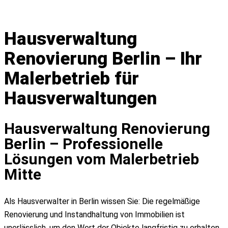
Angebot einholen
Hausverwaltung
Leistungen
Renovierung Berlin – Ihr
Malerbetrieb
Streicharbeiten
Malerbetrieb für
Innenarbeiten
Hausverwaltungen
Heizkörper streichen
Decke streichen
Innenputz
Hausverwaltung Renovierung
Tapezieren
Berlin – Professionelle
Verputzen
Lösungen vom Malerbetrieb
Wände streichen
Mitte
Türen lackieren
Holzschutzanstriche
Als Hausverwalter in Berlin wissen Sie: Die regelmäßige
Spachtelarbeiten
Renovierung und Instandhaltung von Immobilien ist
Außenarbeiten
unerlässlich, um den Wert der Objekte langfristig zu erhalten