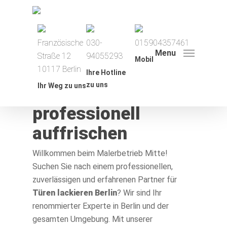
Französische
030-
015904357461
Türen
lackieren
Menu
Straße 12
94055293
Mobil
Berlin – Türen &
10117 Berlin
Ihre Hotline
zu uns
Ihr Weg zu uns
Rahmen
professionell
Angebot einholen
auffrischen
Leistungen
Willkommen beim Malerbetrieb Mitte!
Referenzen
Suchen Sie nach einem professionellen,
zuverlässigen und erfahrenen Partner für
Farbkatalog
Türen lackieren Berlin
? Wir sind Ihr
renommierter Experte in Berlin und der
Blog
gesamten Umgebung. Mit unserer