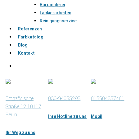
Büromalerei
Lackierarbeiten
Reinigungsservice
Referenzen
Farbkatalog
Blog
Kontakt
Französische
030-94055293
015904357461
Straße 12 10117
Berlin
Ihre Hotline zu uns
Mobil
Ihr Weg zu uns