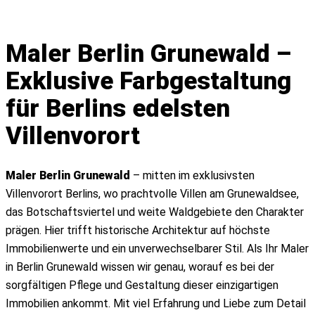
Angebot einholen
Maler Berlin Grunewald –
Leistungen
Exklusive Farbgestaltung
Malerbetrieb
Streicharbeiten
für Berlins edelsten
Innenarbeiten
Villenvorort
Heizkörper streichen
Decke streichen
Innenputz
Maler Berlin Grunewald
– mitten im exklusivsten
Tapezieren
Villenvorort Berlins, wo prachtvolle Villen am Grunewaldsee,
Verputzen
das Botschaftsviertel und weite Waldgebiete den Charakter
Wände streichen
prägen. Hier trifft historische Architektur auf höchste
Türen lackieren
Immobilienwerte und ein unverwechselbarer Stil. Als Ihr Maler
Holzschutzanstriche
in Berlin Grunewald wissen wir genau, worauf es bei der
Spachtelarbeiten
sorgfältigen Pflege und Gestaltung dieser einzigartigen
Außenarbeiten
Immobilien ankommt. Mit viel Erfahrung und Liebe zum Detail