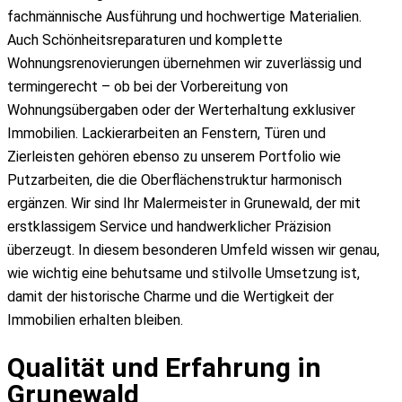
fachmännische Ausführung und hochwertige Materialien.
Böden
Auch Schönheitsreparaturen und komplette
Laminat verlegen
Wohnungsrenovierungen übernehmen wir zuverlässig und
Parkett verlegen
termingerecht – ob bei der Vorbereitung von
Fußbodenarbeiten
Wohnungsübergaben oder der Werterhaltung exklusiver
Gewerbe & Spezial
Immobilien. Lackierarbeiten an Fenstern, Türen und
Büro streichen
Zierleisten gehören ebenso zu unserem Portfolio wie
Gewerbekunden Sanierung
Putzarbeiten, die die Oberflächenstruktur harmonisch
Gastronomie Renovierung
ergänzen. Wir sind Ihr Malermeister in Grunewald, der mit
Kita & Schule Renovierung
erstklassigem Service und handwerklicher Präzision
Hausverwaltung Renovierung
überzeugt. In diesem besonderen Umfeld wissen wir genau,
Industrie & Hallen
wie wichtig eine behutsame und stilvolle Umsetzung ist,
Kanzlei Renovierung
damit der historische Charme und die Wertigkeit der
Büromalerei
Immobilien erhalten bleiben.
Lackierarbeiten
Reinigungsservice
Qualität und Erfahrung in
Referenzen
Grunewald
Farbkatalog