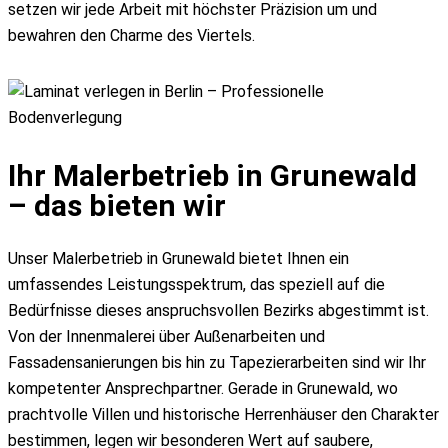
Fassadenanstrich
setzen wir jede Arbeit mit höchster Präzision um und
Fassadensanierung
bewahren den Charme des Viertels.
Metallbeschichtung
Fassade dämmen Altbau
Fassadenarbeiten
Graffitientfernung
Wärmedämmung (WDVS)
Ihr Malerbetrieb in Grunewald
Renovierung & Sanierung
– das bieten wir
Treppenhaus streichen
Wasserschaden Sanierung
Unser Malerbetrieb in Grunewald bietet Ihnen ein
Altbausanierung
umfassendes Leistungsspektrum, das speziell auf die
Wohnungsrenovierung
Bedürfnisse dieses anspruchsvollen Bezirks abgestimmt ist.
Wohnungsübergabe
Von der Innenmalerei über Außenarbeiten und
Schönheitsreparaturen
Fassadensanierungen bis hin zu Tapezierarbeiten sind wir Ihr
Schimmelbeseitigung
kompetenter Ansprechpartner. Gerade in Grunewald, wo
Treppenhaussanierung
prachtvolle Villen und historische Herrenhäuser den Charakter
Bodenbeschichtung
bestimmen, legen wir besonderen Wert auf saubere,
Denkmalschutz Sanierung