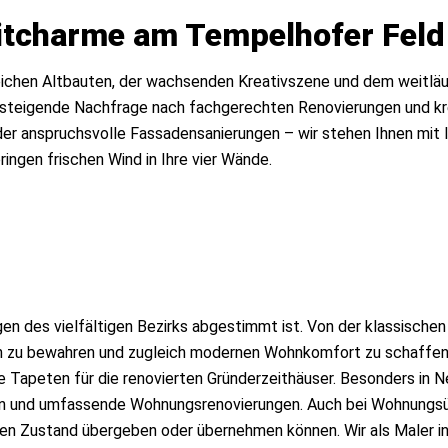
zeitcharme am Tempelhofer Feld
hlreichen Altbauten, der wachsenden Kreativszene und dem weitlä
ne steigende Nachfrage nach fachgerechten Renovierungen und k
er anspruchsvolle Fassadensanierungen – wir stehen Ihnen mit l
ingen frischen Wind in Ihre vier Wände.
en des vielfältigen Bezirks abgestimmt ist. Von der klassischen
ten zu bewahren und zugleich modernen Wohnkomfort zu schaffen
e Tapeten für die renovierten Gründerzeithäuser. Besonders in N
aturen und umfassende Wohnungsrenovierungen. Auch bei Wohnung
eien Zustand übergeben oder übernehmen können. Wir als Maler i