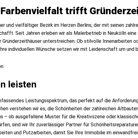
 Farbenvielfalt trifft Gründer
ger und vielfältiger Bezirk im Herzen Berlins, der mit seinen za
hafft. Seit Jahren erleben wir als Malerbetrieb in Neukölln ei
Gründerzeithäuser unterstreichen. Ob stilvolle Innenarbeiten od
Ihre individuellen Wünsche setzen wir mit Leidenschaft um und br
n leisten
umfassendes Leistungsspektrum, das perfekt auf die Anforderung
ichen verstehen wir es, die Schönheiten der zahlreichen Altbau
us – ob ausgefallene Muster für die Kreativszene oder klassisch
ürfen, sind wir Ihr zuverlässiger Partner für Schönheitsrepar
beiten und Putzarbeiten, damit Sie Ihre Immobilie im einwandfr