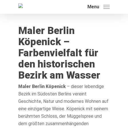
Menu
Angebot einholen
Maler Berlin
Leistungen
Köpenick –
Referenzen
Farbenvielfalt für
Farbkatalog
den historischen
Bezirk am Wasser
Blog
Kontakt
Maler Berlin Köpenick
– dieser lebendige
Bezirk im Südosten Berlins vereint
Geschichte, Natur und modernes Wohnen auf
eine einzigartige Weise. Köpenick mit seinem
berühmten Schloss, der Müggelspree und
dem größten zusammenhängenden