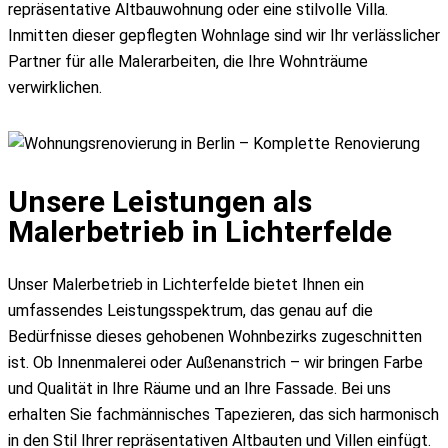
Fassadenanstrich
repräsentative Altbauwohnung oder eine stilvolle Villa.
Fassadensanierung
Inmitten dieser gepflegten Wohnlage sind wir Ihr verlässlicher
Metallbeschichtung
Partner für alle Malerarbeiten, die Ihre Wohnträume
Fassade dämmen Altbau
verwirklichen.
Fassadenarbeiten
Graffitientfernung
Wärmedämmung (WDVS)
Renovierung & Sanierung
Unsere Leistungen als
Treppenhaus streichen
Malerbetrieb in Lichterfelde
Wasserschaden Sanierung
Altbausanierung
Unser Malerbetrieb in Lichterfelde bietet Ihnen ein
Wohnungsrenovierung
umfassendes Leistungsspektrum, das genau auf die
Wohnungsübergabe
Bedürfnisse dieses gehobenen Wohnbezirks zugeschnitten
Schönheitsreparaturen
ist. Ob Innenmalerei oder Außenanstrich – wir bringen Farbe
Schimmelbeseitigung
und Qualität in Ihre Räume und an Ihre Fassade. Bei uns
Treppenhaussanierung
erhalten Sie fachmännisches Tapezieren, das sich harmonisch
Bodenbeschichtung
in den Stil Ihrer repräsentativen Altbauten und Villen einfügt.
Denkmalschutz Sanierung