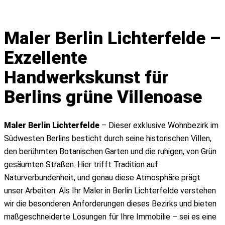
Angebot einholen
Maler Berlin Lichterfelde –
Leistungen
Exzellente
Malerbetrieb
Streicharbeiten
Handwerkskunst für
Innenarbeiten
Berlins grüne Villenoase
Heizkörper streichen
Decke streichen
Innenputz
Maler Berlin Lichterfelde
– Dieser exklusive Wohnbezirk im
Tapezieren
Südwesten Berlins besticht durch seine historischen Villen,
Verputzen
den berühmten Botanischen Garten und die ruhigen, von Grün
Wände streichen
gesäumten Straßen. Hier trifft Tradition auf
Türen lackieren
Naturverbundenheit, und genau diese Atmosphäre prägt
Holzschutzanstriche
unser Arbeiten. Als Ihr Maler in Berlin Lichterfelde verstehen
Spachtelarbeiten
wir die besonderen Anforderungen dieses Bezirks und bieten
Außenarbeiten
maßgeschneiderte Lösungen für Ihre Immobilie – sei es eine