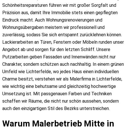
Schönheitsreparaturen führen wir mit großer Sorgfalt und
Böden
Präzision aus, damit Ihre Immobilie stets einen gepflegten
Laminat verlegen
Eindruck macht. Auch Wohnungsrenovierungen und
Parkett verlegen
Wohnungsübergaben meistern wir professionell und
Fußbodenarbeiten
zuverlässig, sodass Sie sich entspannt zurücklehnen können.
Gewerbe & Spezial
Lackierarbeiten an Türen, Fenstern oder Möbeln runden unser
Büro streichen
Angebot ab und sorgen für den letzten Schliff. Unsere
Gewerbekunden Sanierung
Putzarbeiten geben Fassaden und Innenwänden nicht nur
Gastronomie Renovierung
Charakter, sondern schützen auch nachhaltig. In einem grünen
Kita & Schule Renovierung
Umfeld wie Lichterfelde, wo jedes Haus einen individuellen
Hausverwaltung Renovierung
Charme besitzt, verstehen wir als Malerfirma in Lichterfelde,
Industrie & Hallen
wie wichtig eine behutsame und gleichzeitig hochwertige
Kanzlei Renovierung
Umsetzung ist. Mit passgenauen Farben und Techniken
Büromalerei
schaffen wir Räume, die nicht nur schön aussehen, sondern
Lackierarbeiten
auch den einzigartigen Stil des Bezirks unterstreichen.
Reinigungsservice
Referenzen
Warum Malerbetrieb Mitte in
Farbkatalog