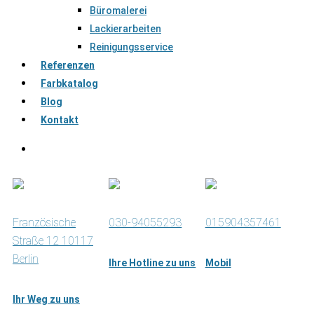
Büromalerei
Lackierarbeiten
Reinigungsservice
Referenzen
Farbkatalog
Blog
Kontakt
Französische
030-94055293
015904357461
Straße 12 10117
Berlin
Ihre Hotline zu uns
Mobil
Ihr Weg zu uns